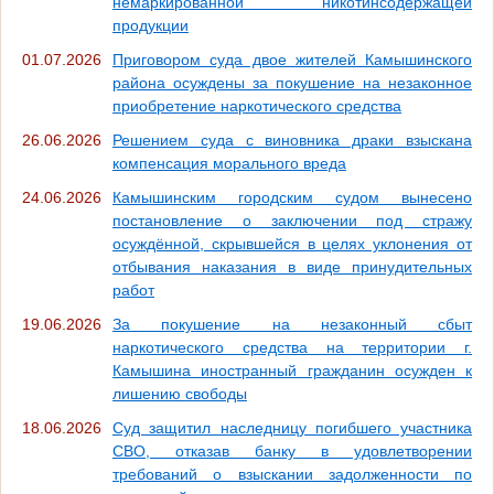
немаркированной никотинсодержащей
продукции
01.07.2026
Приговором суда двое жителей Камышинского
района осуждены за покушение на незаконное
приобретение наркотического средства
26.06.2026
Решением суда с виновника драки взыскана
компенсация морального вреда
24.06.2026
Камышинским городским судом вынесено
постановление о заключении под стражу
осуждённой, скрывшейся в целях уклонения от
отбывания наказания в виде принудительных
работ
19.06.2026
За покушение на незаконный сбыт
наркотического средства на территории г.
Камышина иностранный гражданин осужден к
лишению свободы
18.06.2026
Суд защитил наследницу погибшего участника
СВО, отказав банку в удовлетворении
требований о взыскании задолженности по