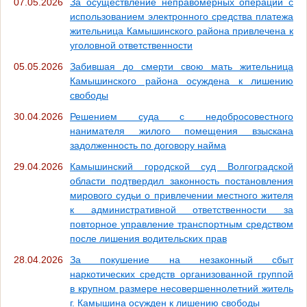
07.05.2026
За осуществление неправомерных операций с
использованием электронного средства платежа
жительница Камышинского района привлечена к
уголовной ответственности
05.05.2026
Забившая до смерти свою мать жительница
Камышинского района осуждена к лишению
свободы
30.04.2026
Решением суда с недобросовестного
нанимателя жилого помещения взыскана
задолженность по договору найма
29.04.2026
Камышинский городской суд Волгоградской
области подтвердил законность постановления
мирового судьи о привлечении местного жителя
к административной ответственности за
повторное управление транспортным средством
после лишения водительских прав
28.04.2026
За покушение на незаконный сбыт
наркотических средств организованной группой
в крупном размере несовершеннолетний житель
г. Камышина осужден к лишению свободы